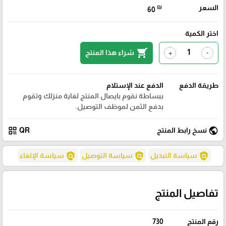
السعر
₪
60
اختر الكمية
shopping_cart
شراء هذا المنتج
+
-
طريقة الدفع
الدفع عند الإستلام
ببساطة نقوم بايصال المنتج لغاية منزلك وتقوم
بدفع الثمن لموظف التوصيل.
qr_code
public
نسخ رابط المنتج
QR
policy
policy
policy
سياسة التبديل
سياسة التوصيل
سياسة الإلغاء
تفاصيل المنتج
رقم المنتج
730