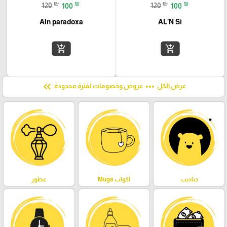
₪
₪
₪
₪
120
100
120
100
Aln paradoxa
AL’N Si
add_shopping_cart
add_shopping_cart
keyboard_double_arrow_left
more_horiz
عرض الكل
عروض وخصومات لفترة محدودة
دباديب
اكواب Mugs
عطور