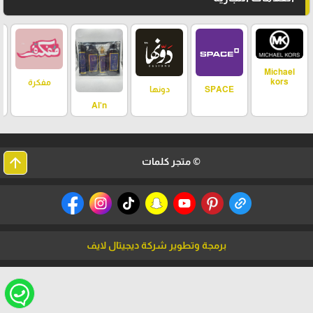
Michael
kors
مفكرة
SPACE
دونها
Al'n
arrow_upward
© متجر كلمات
برمجة وتطوير شركة ديجيتال لايف