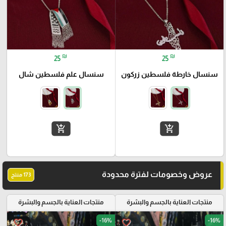
₪
₪
25
25
سنسال خارطة فلسطين زركون
سنسال علم فلسطين شال
add_shopping_cart
add_shopping_cart
عروض وخصومات لفترة محدودة
173 منتج
منتجات العناية بالجسم والبشرة
منتجات العناية بالجسم والبشرة
-16%
-16%
favorite_border
favorite_border