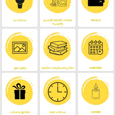
محفظة
منتجات العناية بالجسم
ساعات يد
والبشرة
calendar
دفاتر ومستلزمات مكتبية
براويز صور
candel
ساعات منبه
صناديق وسلات