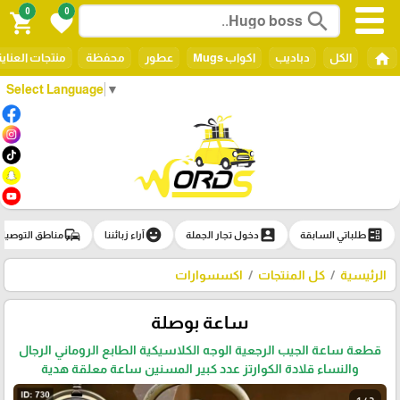
0
0
search
shopping_cart
favorite
home
الكل
دباديب
اكواب Mugs
عطور
محفظة
منتجات العناي
Select Language
▼
commute
emoji_emotions
account_box
ballot
طلباتي السابقة
دخول تجار الجملة
آراء زبائننا
مناطق التوصيل
الرئيسية
كل المنتجات
اكسسوارات
ساعة بوصلة
قطعة ساعة الجيب الرجعية الوجه الكلاسيكية الطابع الروماني الرجال
والنساء قلادة الكوارتز عدد كبير المسنين ساعة معلقة هدية