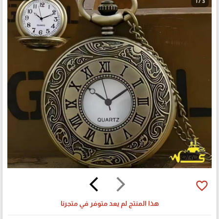
1 / 3
arrow_back_ios
arrow_forward_ios
favorite_border
هذا المنتج لم يعد متوفر في متجرنا