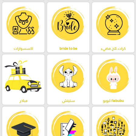
كرات.ثلج.مضيء
bride to be
اكسسوارات
labubu/ لبوبو
ستيتش
مباخر