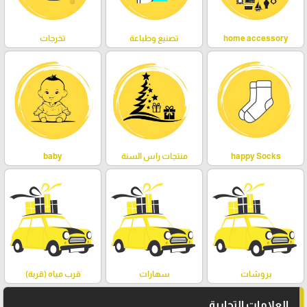
home accessory
تصنيع وطباعة
تخرجات
happy Socks
منتجات راس السنة
baby
بروشات
سهارات
قرب مياه (قربة)
العلامات التجارية