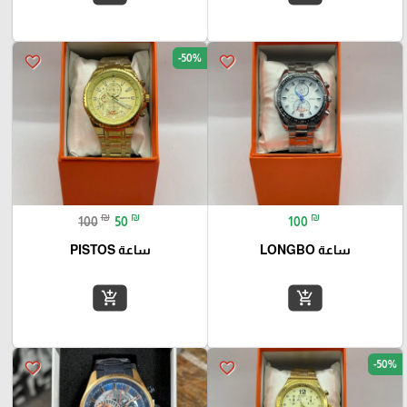
-50%
favorite_border
favorite_border
₪
₪
₪
100
50
100
ساعة PISTOS
ساعة LONGBO
add_shopping_cart
add_shopping_cart
-50%
favorite_border
favorite_border