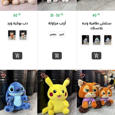
₪
₪
₪
60
35 - 50
40
ستتش طاقية وجه
أرنب فراولة
دب بوكيه ورد
بلاستك
كبير
صغير
add_shopping_cart
add_shopping_cart
add_shopping_cart
favorite_border
favorite_border
favorite_border