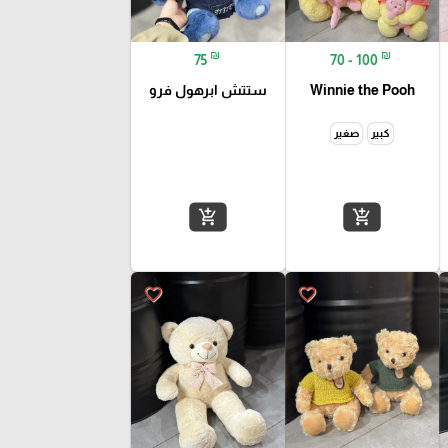
₪
₪
75
70 - 100
Winnie the Pooh
ستتش ابرهول فرو
كبير
صغير
add_shopping_cart
add_shopping_cart
favorite_border
favorite_border