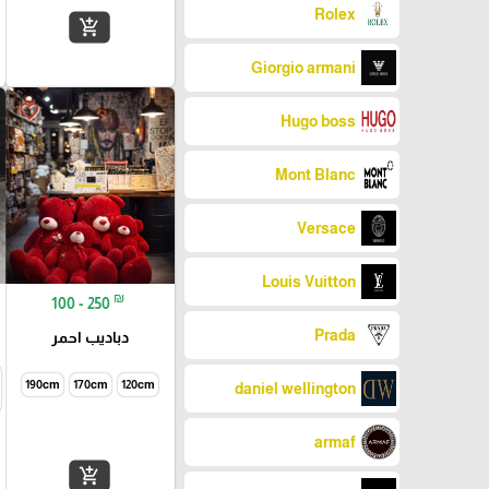
Rolex
add_shopping_cart
Giorgio armani
favorite_border
Hugo boss
Mont Blanc
Versace
Louis Vuitton
₪
100 - 250
Prada
دباديب احمر
190cm
170cm
120cm
daniel wellington
armaf
add_shopping_cart