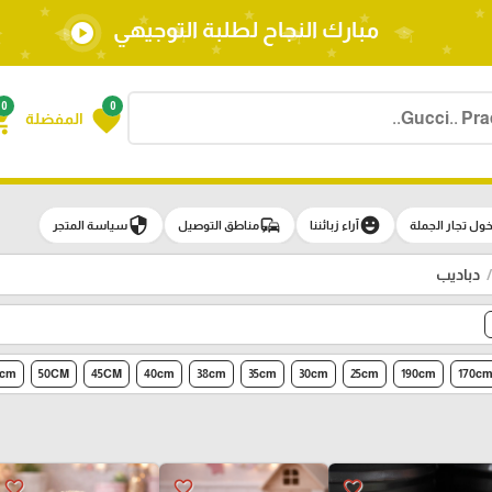
مبارك النجاح لطلبة التوجيهي
play_circle
0
0
g_cart
favorite
المفضلة
security
commute
emoji_emotions
ول تجار الجملة
آراء زبائننا
مناطق التوصيل
سياسة المتجر
دباديب
5cm
50CM
45CM
40cm
38cm
35cm
30cm
25cm
190cm
170c
favorite_border
favorite_border
favorite_border