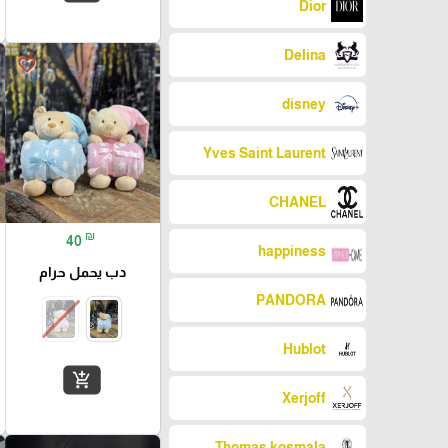
Dior
Delina
favorite_border
disney
Yves Saint Laurent
CHANEL
₪
40
happiness
دب يحمل حرام
PANDORA
Hublot
add_shopping_cart
Xerjoff
Thomas kosmala