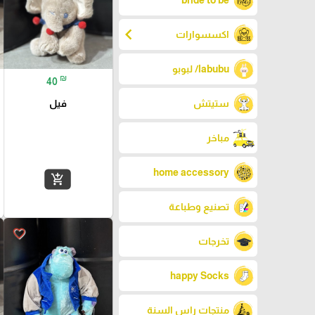
bride to be
chevron_left
اكسسوارات
labubu/ لبوبو
₪
40
فيل
ستيتش
مباخر
home accessory
add_shopping_cart
تصنيع وطباعة
favorite_border
تخرجات
happy Socks
منتجات راس السنة