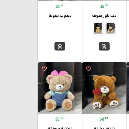
₪
₪
85
35
دب بلوز صوف
دبدوب ببيونة
add_shopping_cart
add_shopping_cart
favorite_border
favorite_border
₪
₪
50
60
دبدوب وردة
دبدوبة فيونكة