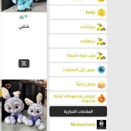
baby
₪
65
شلبي
بروشات
سهارات
قرب مياه (قربة)
add_shopping_cart
عرض كل المنتجات
وصل حديثاً
favorite_border
عروض وخصومات لفترة
محدودة
العلامات التجارية
Michael kors