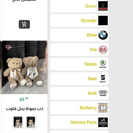
Gucci
Hyundai
add_shopping_cart
Bmw
favorite_border
Kia
Skoda
Seat
Audi
₪
60
Burberry
دب ببيونة رجل قلوب
Hermes Paris