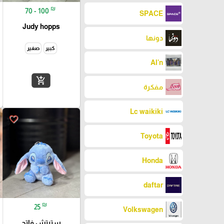
₪
70 - 100
SPACE
Judy hopps
دونها
كبير
صغير
Al'n
add_shopping_cart
مفكرة
Lc waikiki
favorite_border
Toyota
Honda
daftar
₪
25
Volkswagen
ستيتش فاتح