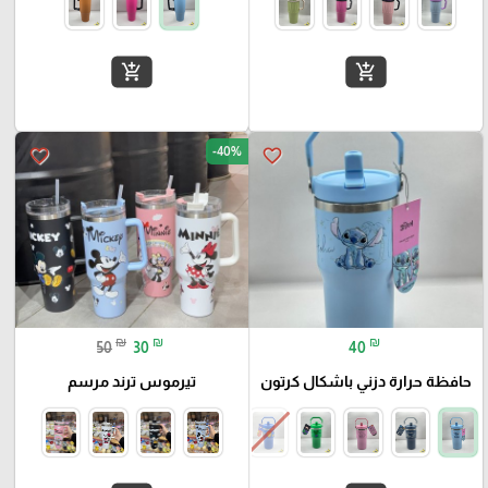
add_shopping_cart
add_shopping_cart
-40%
favorite_border
favorite_border
₪
₪
₪
50
30
40
حافظة حرارة دزني باشكال كرتون
تيرموس ترند مرسم