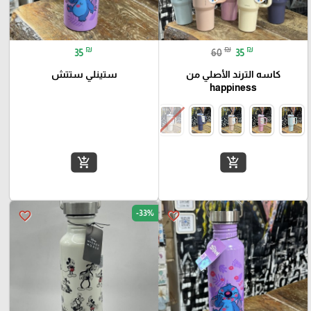
₪
₪
₪
35
60
35
كاسه الترند الأصلي من
ستينلي ستتش
happiness
🎓
add_shopping_cart
add_shopping_cart
-33%
favorite_border
favorite_border