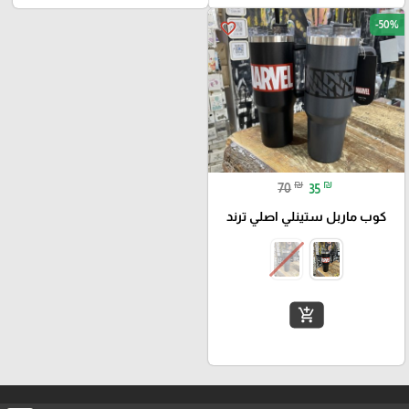
-50%
favorite_border
₪
₪
70
35
كوب ماربل ستينلي اصلي ترند
add_shopping_cart