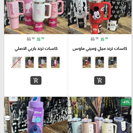
₪
₪
₪
₪
85
35
85
35
كاسات ترند ميكي وميني ماوس
كاسات ترند باربي الاصلي
add_shopping_cart
add_shopping_cart
-41%
favorite_border
favorite_border