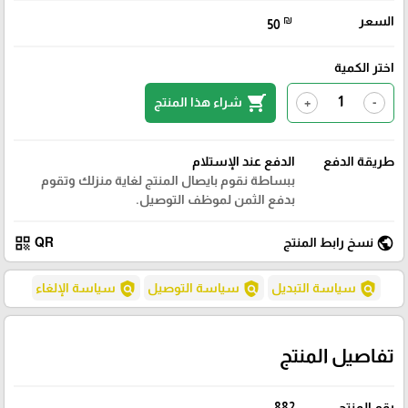
السعر
₪
50
اختر الكمية
shopping_cart
شراء هذا المنتج
+
-
طريقة الدفع
الدفع عند الإستلام
ببساطة نقوم بايصال المنتج لغاية منزلك وتقوم
بدفع الثمن لموظف التوصيل.
qr_code
public
نسخ رابط المنتج
QR
policy
policy
policy
سياسة التبديل
سياسة التوصيل
سياسة الإلغاء
تفاصيل المنتج
رقم المنتج
882