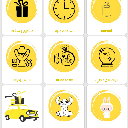
candel
ساعات منبه
صناديق وسلات
كرات.ثلج.مضيء
bride to be
اكسسوارات