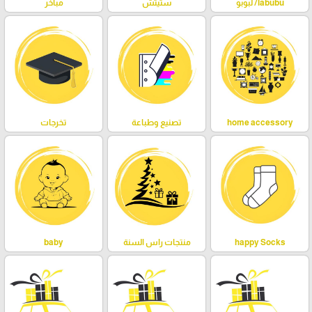
labubu/ لبوبو
ستيتش
مباخر
home accessory
تصنيع وطباعة
تخرجات
happy Socks
منتجات راس السنة
baby