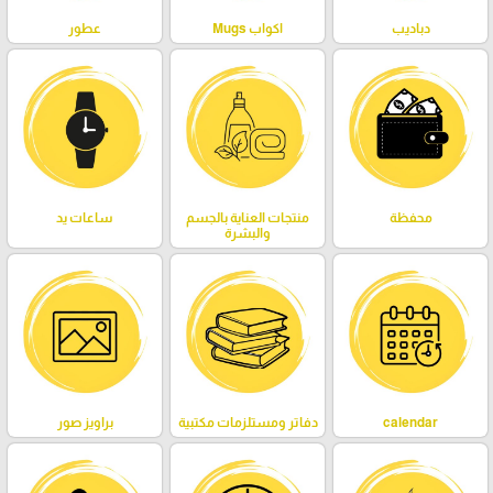
دباديب
اكواب Mugs
عطور
محفظة
منتجات العناية بالجسم
ساعات يد
والبشرة
calendar
دفاتر ومستلزمات مكتبية
براويز صور