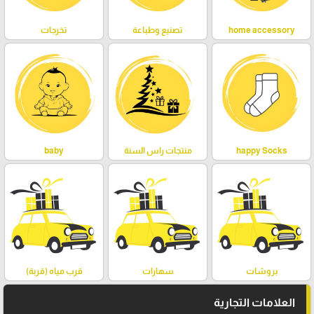
home accessory
تصنيع وطباعة
تخرجات
happy Socks
منتجات راس السنة
baby
بروشات
سهارات
قرب مياه (قربة)
العلامات التجارية