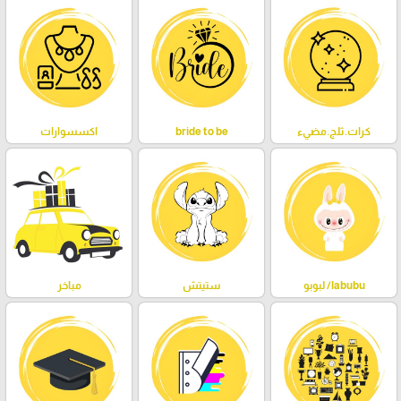
كرات.ثلج.مضيء
bride to be
اكسسوارات
labubu/ لبوبو
ستيتش
مباخر