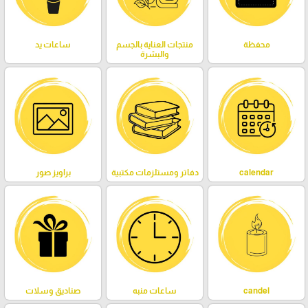
محفظة
منتجات العناية بالجسم
ساعات يد
والبشرة
calendar
دفاتر ومستلزمات مكتبية
براويز صور
candel
ساعات منبه
صناديق وسلات