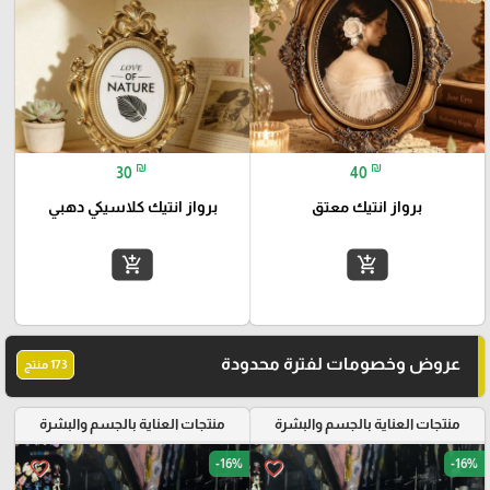
₪
₪
30
40
برواز انتيك معتق
برواز انتيك كلاسيكي دهبي
add_shopping_cart
add_shopping_cart
عروض وخصومات لفترة محدودة
173 منتج
منتجات العناية بالجسم والبشرة
منتجات العناية بالجسم والبشرة
-16%
-16%
favorite_border
favorite_border