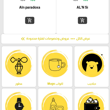
Aln paradoxa
AL’N Si
add_shopping_cart
add_shopping_cart
keyboard_double_arrow_left
more_horiz
عرض الكل
عروض وخصومات لفترة محدودة
دباديب
اكواب Mugs
عطور