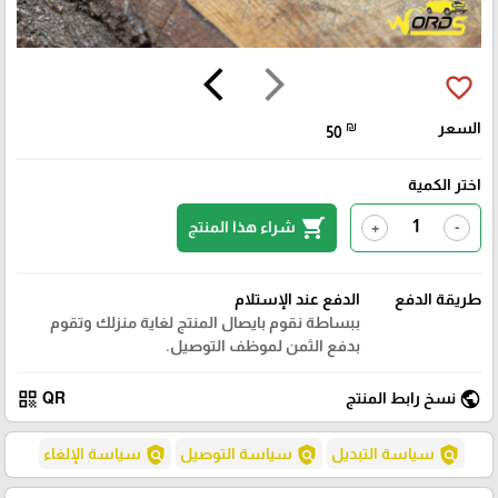
arrow_back_ios
arrow_forward_ios
favorite_border
السعر
₪
50
اختر الكمية
shopping_cart
شراء هذا المنتج
+
-
طريقة الدفع
الدفع عند الإستلام
ببساطة نقوم بايصال المنتج لغاية منزلك وتقوم
بدفع الثمن لموظف التوصيل.
qr_code
public
نسخ رابط المنتج
QR
policy
policy
policy
سياسة التبديل
سياسة التوصيل
سياسة الإلغاء