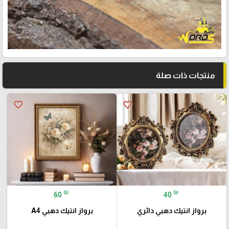
منتجات ذات صلة
favorite_border
favorite_border
₪
₪
60
40
برواز انتيك دهبي دائري
برواز انتيك دهبي A4