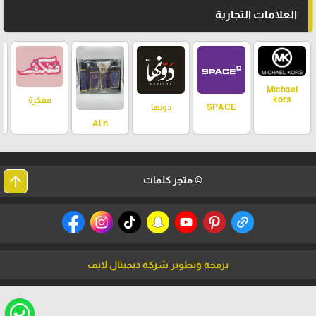
العلامات التجارية
Michael
kors
مفكرة
SPACE
دونها
Al'n
arrow_upward
© متجر كلمات
برمجة وتطوير شركة ديجيتال لايف