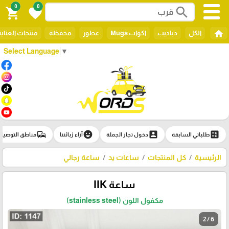
0
0
search
shopping_cart
favorite
home
الكل
دباديب
اكواب Mugs
عطور
محفظة
منتجات العناي
Select Language
▼
commute
emoji_emotions
account_box
ballot
طلباتي السابقة
دخول تجار الجملة
آراء زبائننا
مناطق التوصيل
الرئيسية
كل المنتجات
ساعات يد
ساعة رجالي
ساعة IIK
مكفول اللون (stainless steel)
2 / 6