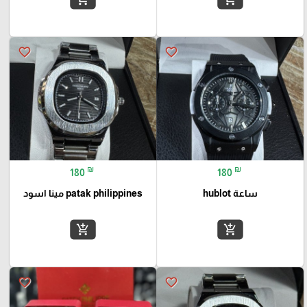
favorite_border
favorite_border
₪
₪
180
180
ساعة hublot
patak philippines مينا اسود
add_shopping_cart
add_shopping_cart
favorite_border
favorite_border