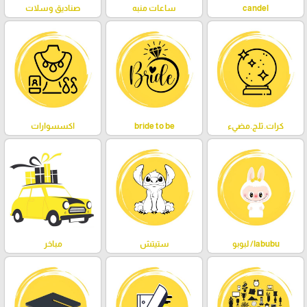
candel
ساعات منبه
صناديق وسلات
كرات.ثلج.مضيء
bride to be
اكسسوارات
labubu/ لبوبو
ستيتش
مباخر