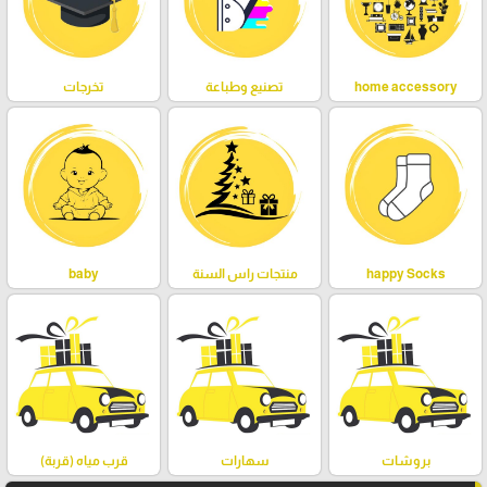
home accessory
تصنيع وطباعة
تخرجات
happy Socks
منتجات راس السنة
baby
بروشات
سهارات
قرب مياه (قربة)