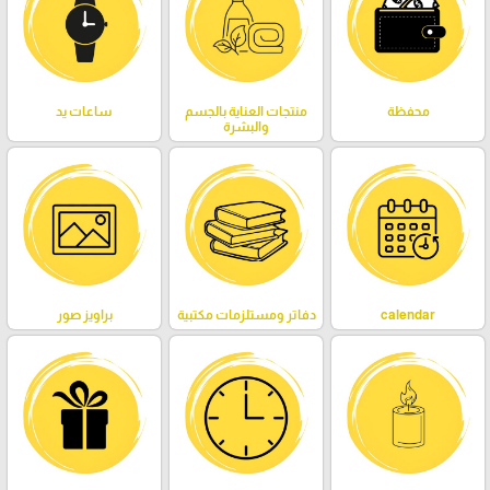
محفظة
منتجات العناية بالجسم
ساعات يد
والبشرة
calendar
دفاتر ومستلزمات مكتبية
براويز صور