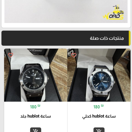
منتجات ذات صلة
favorite_border
favorite_border
₪
₪
180
180
ساعة hublot كحلي
ساعة hublot جلد
add_shopping_cart
add_shopping_cart