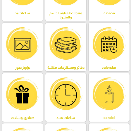
محفظة
منتجات العناية بالجسم
ساعات يد
والبشرة
calendar
دفاتر ومستلزمات مكتبية
براويز صور
candel
ساعات منبه
صناديق وسلات