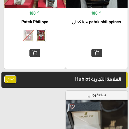
₪
₪
180
180
patak philippines مينا كحلي
Patek Philippe
🎓
add_shopping_cart
add_shopping_cart
العلامة التجارية Hublot
1 منتج
ساعة رجالي
favorite_border