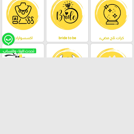
كرات.ثلج.مضيء
bride to be
اكسسوارات
labubu/ لبوبو
ستيتش
مباخر