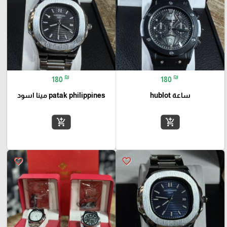
₪
₪
180
180
ساعة hublot
patak philippines مينا اسود
add_shopping_cart
add_shopping_cart
favorite_border
favorite_border