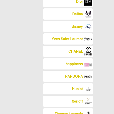
Dior
Delina
disney
Yves Saint Laurent
CHANEL
happiness
PANDORA
Hublot
Xerjoff
Thomas kosmala