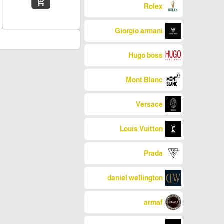
add_shopping_cart
Rolex
Giorgio armani
Hugo boss
Mont Blanc
Versace
Louis Vuitton
Prada
daniel wellington
armaf