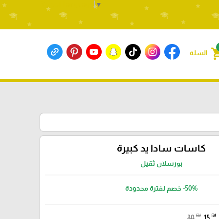
Select Language
▼
shoppin
السلة
كاسات سادا يد كبيرة
بورسلان ثقيل
-50%
خصم لفترة محدودة
₪
₪
30
15