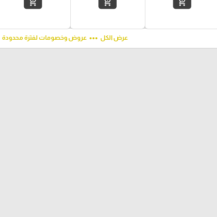
add_shopping_cart
add_shopping_cart
add_shopping_cart
ft
more_horiz
عرض الكل
عروض وخصومات لفترة محدودة