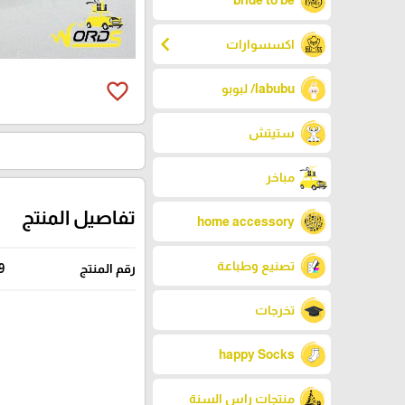
bride to be
chevron_left
اكسسوارات
favorite_border
labubu/ لبوبو
ستيتش
مباخر
تفاصيل المنتج
home accessory
تصنيع وطباعة
رقم المنتج
9
تخرجات
happy Socks
منتجات راس السنة