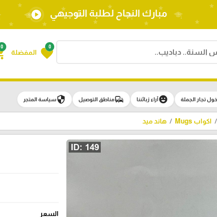
مبارك النجاح لطلبة التوجيهي
play_circle
0
0
g_cart
favorite
المفضلة
security
commute
emoji_emotions
ول تجار الجملة
آراء زبائننا
مناطق التوصيل
سياسة المتجر
اكواب Mugs
هاند ميد
السعر