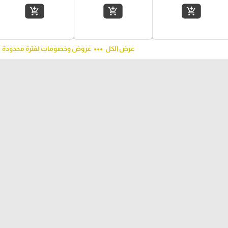
add_shopping_cart
add_shopping_cart
add_shopping_cart
ft
more_horiz
عرض الكل
عروض وخصومات لفترة محدودة