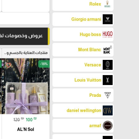
Rolex
Giorgio armani
Hugo boss
عروض وخصومات لفت
Mont Blanc
منتجات العناية بالجسم والبشرة
-16%
favorite_border
Versace
Louis Vuitton
Prada
daniel wellington
₪
₪
120
100
armaf
AL’N Sol