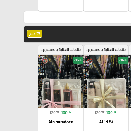
173 منتج
البشرة
منتجات العناية بالجسم والبشرة
منتجات العناية بالجسم والبشرة
-16%
-16%
favorite_border
favorite_border
🎓
₪
₪
₪
₪
120
100
120
100
Aln paradoxa
AL’N Si