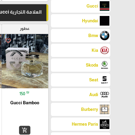
Gucci
العلامة التجارية Gucci
Hyundai
عطور
Bmw
favorite_border
Kia
Skoda
Seat
₪
150
Audi
Gucci Bamboo
Burberry
Hermes Paris
add_shopping_cart