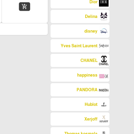
Dior
add_shopping_cart
Delina
disney
Yves Saint Laurent
CHANEL
happiness
PANDORA
Hublot
Xerjoff
Thomas kosmala