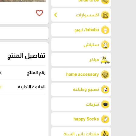
bride to be
favorite_border
chevron_left
اكسسوارات
labubu/ لبوبو
ستيتش
تفاصيل المنتج
مباخر
رقم المنتج
2
home accessory
العلامة التجارية
i
تصنيع وطباعة
تخرجات
happy Socks
منتجات راس السنة