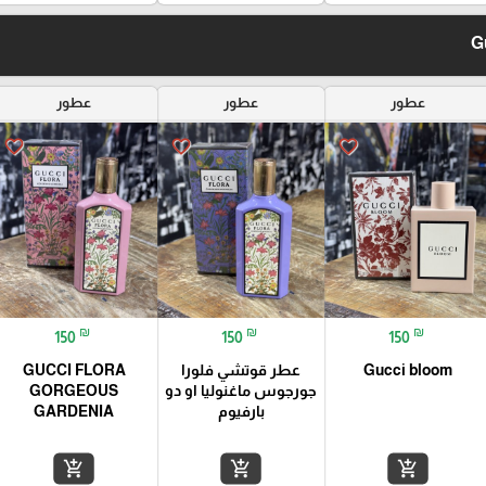
عطور
عطور
عطور
favorite_border
favorite_border
favorite_border
₪
₪
₪
150
150
150
Gucci bloom
عطر قوتشي فلورا
GUCCI FLORA
جورجوس ماغنوليا او دو
GORGEOUS
بارفيوم
GARDENIA
add_shopping_cart
add_shopping_cart
add_shopping_cart