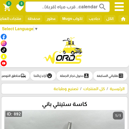
0
0
search
shopping_cart
favorite
home
الكل
دباديب
اكواب Mugs
عطور
محفظة
منتجات العناي
Select Language
▼
commute
emoji_emotions
account_box
ballot
طلباتي السابقة
دخول تجار الجملة
آراء زبائننا
مناطق التوصيل
الرئيسية
كل المنتجات
تصنيع وطباعة
كاسة ستينلي باني
1 / 1