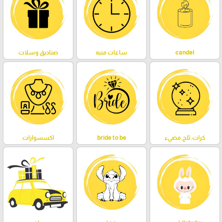
candel
ساعات منبه
صناديق وسلات
كرات.ثلج.مضيء
bride to be
اكسسوارات