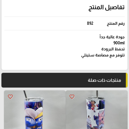
تفاصيل المنتج
رقم المنتج
892
جودة عالية جداً
900ml
تحفظ البرودة
تتوفر مع مصاصة ستينلي
منتجات ذات صلة
favorite_border
favorite_border