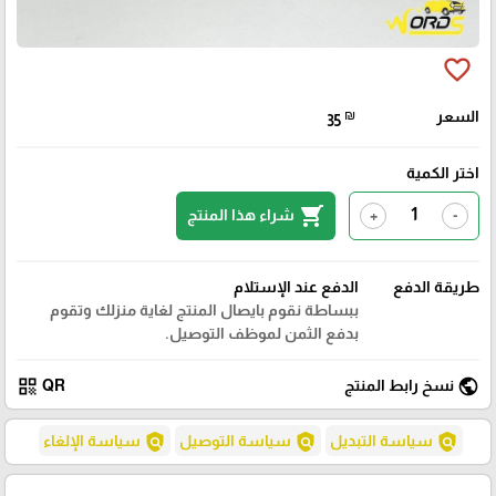
favorite_border
السعر
₪
35
اختر الكمية
shopping_cart
شراء هذا المنتج
+
-
طريقة الدفع
الدفع عند الإستلام
ببساطة نقوم بايصال المنتج لغاية منزلك وتقوم
بدفع الثمن لموظف التوصيل.
qr_code
public
نسخ رابط المنتج
QR
policy
policy
policy
سياسة التبديل
سياسة التوصيل
سياسة الإلغاء