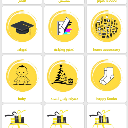
labubu/ لبوبو
ستيتش
مباخر
home accessory
تصنيع وطباعة
تخرجات
happy Socks
منتجات راس السنة
baby