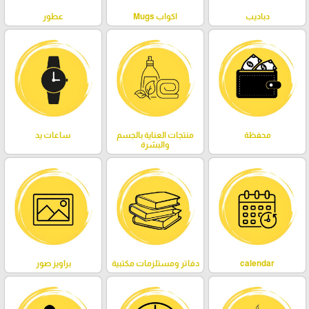
دباديب
اكواب Mugs
عطور
محفظة
منتجات العناية بالجسم
ساعات يد
والبشرة
calendar
دفاتر ومستلزمات مكتبية
براويز صور