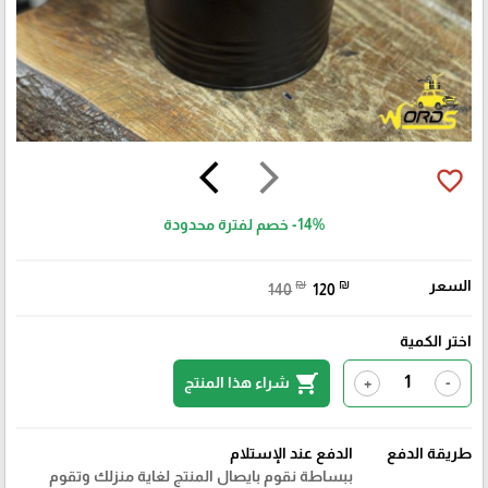
arrow_back_ios
arrow_forward_ios
favorite_border
-14%
خصم لفترة محدودة
السعر
₪
₪
140
120
اختر الكمية
shopping_cart
شراء هذا المنتج
+
-
طريقة الدفع
الدفع عند الإستلام
ببساطة نقوم بايصال المنتج لغاية منزلك وتقوم