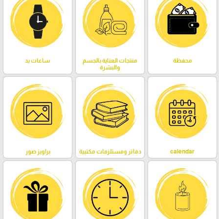
محفظة
منتجات العناية بالجسم
ساعات يد
والبشرة
calendar
دفاتر ومستلزمات مكتبية
براويز صور