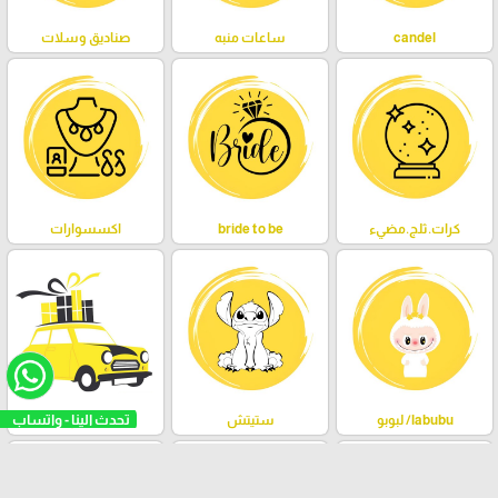
candel
ساعات منبه
صناديق وسلات
كرات.ثلج.مضيء
bride to be
اكسسوارات
labubu/ لبوبو
ستيتش
مباخر