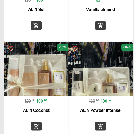
120
100
85
AL’N Sol
Vanilla almond
add_shopping_cart
add_shopping_cart
-16%
-16%
favorite_border
favorite_border
₪
₪
₪
₪
120
100
120
100
AL’N Coconut
AL’N Powder Intense
add_shopping_cart
add_shopping_cart