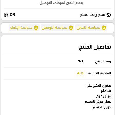
بدفع الثمن لموظف التوصيل.
qr_code
public
نسخ رابط المنتج
QR
policy
policy
policy
سياسة التبديل
سياسة التوصيل
سياسة الإلغاء
تفاصيل المنتج
رقم المنتج
921
العلامة التجارية
Al'n
يحتوي البكج على :
شاملو
مزيل عرق
عطر مركز للجسم
كريم للجسم