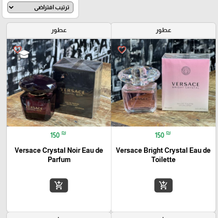
عطور
عطور
favorite_border
favorite_border
🎓
₪
₪
150
150
Versace Crystal Noir Eau de
Versace Bright Crystal Eau de
Parfum
Toilette
add_shopping_cart
add_shopping_cart