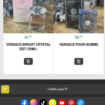
₪
₪
80
150
VERSACE BRIGHT CRYSTAL
VERSACE POUR HOMME
EDT (30ML)
add_shopping_cart
add_shopping_cart
arrow_upward
© متجر كلمات